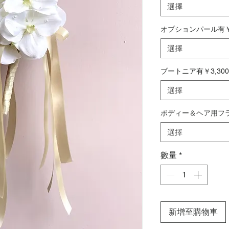
選擇
オプションパール有￥3
選擇
ブートニア有￥3,30
選擇
ボディー＆ヘア用フラ
選擇
數量
*
新增至購物車