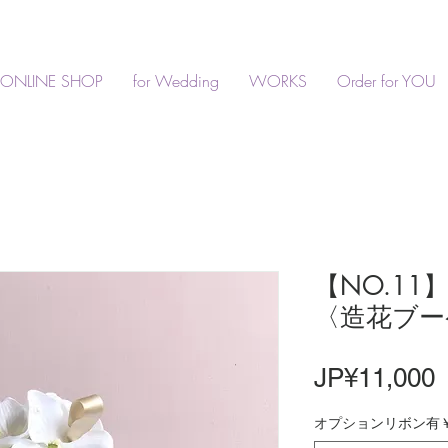
ONLINE SHOP
for Wedding
WORKS
Order for YOU
【NO.11】W
〈造花ブー
JP¥11,000
オプションリボン有￥3