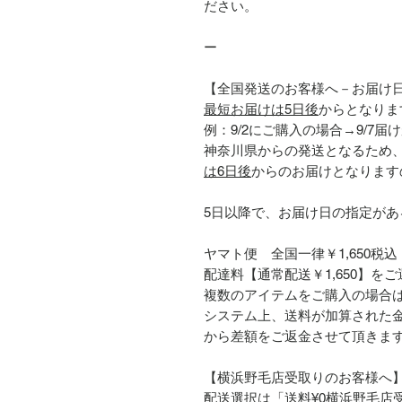
ださい。
ー
【全国発送のお客様へ－お届け
最短お届けは5日後
からとなりま
例：9/2にご購入の場合→9/7
神奈川県からの発送となるため
は6日後
からのお届けとなります
5日以降で、お届け日の指定が
ヤマト便 全国一律￥1,650税込
配達料【通常配送￥1,650】を
複数のアイテムをご購入の場合
システム上、送料が加算された
から差額をご返金させて頂きま
【横浜野毛店受取りのお客様へ
配送選択は「送料¥0横浜野毛店