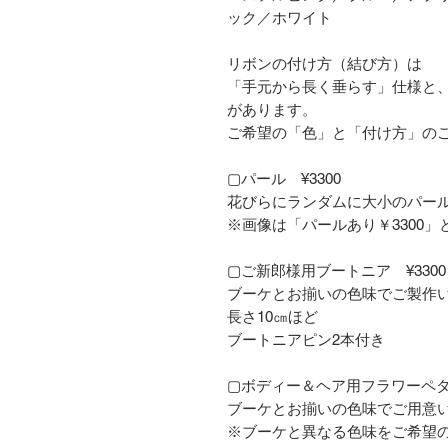
ック／ホワイト
リボンの付け方（結び方）は
「手元から長く垂らす」仕様と
があります。
ご希望の「色」と「付け方」の
▢パール ¥3300
花びらにランダムに大小のパー
※画像は「パールあり￥3300」
▢ご新郎様用ブートニア ¥3300
ブーケとお揃いの色味でご製作
長さ10㎝ほど
ブートニアピン2本付き
▢ボディー＆ヘア用フラワーペタル
ブーケとお揃いの色味でご用意
※ブーケと異なる色味をご希望