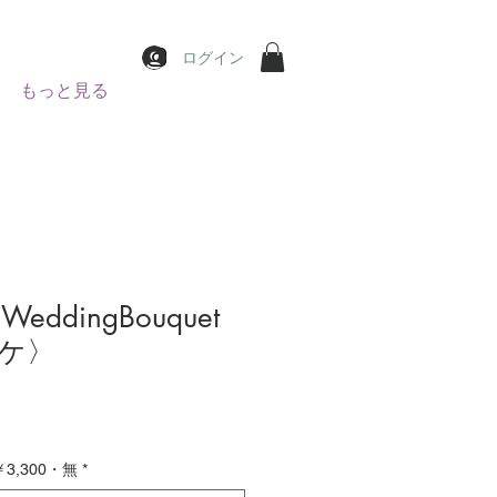
ログイン
もっと見る
eddingBouquet
ケ〉
價
格
,300・無
*