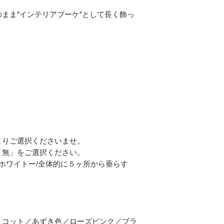
まま"インテリアブーケ"として長く飾っ
よりご選択くださいませ。
「無」をご選択ください。
ホワイトー/全体的に５ヶ所から垂らす
リコット／あずき色／ローズピンク／ブラ