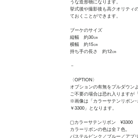
うな造形物になります。
挙式後や撮影後も高クオリティの
ておくことができます。
ブーケのサイズ
縦幅 約30㎝
横幅 約15㎝
持ち手の長さ 約12㎝
－
〈OPTION〉
オプションの有無をプルダウン
ご不要の場合は恐れ入りますが
※画像は「カラーサテンリボンｰ
￥3300」となります。
▢カラーサテンリボン ¥3300
カラーリボンの色は全７色。
パステルピンク／ブルー／アプ