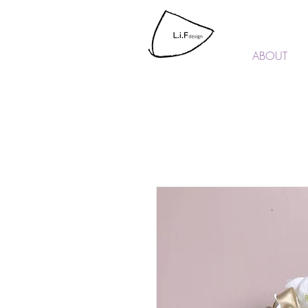
L.i.F design
ABOUT