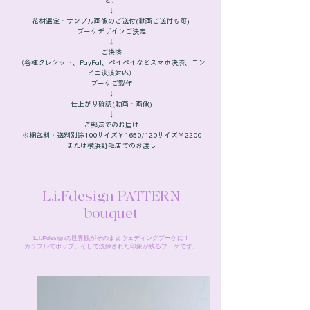
ど）
↓
花材選定・サンプル画像のご送付(動画ご送付も可)
ブーケデザインご決定
↓
ご決済
（各種クレジット、PayPal、ペイペイなどスマホ決済、コン
ビニ決済対応）
ブーケご製作
↓
仕上がり確認(動画・画像)
↓
ご郵送でのお届け
※梱包料・送料別途100サイズ￥1650/120サイズ￥2200
または横浜野毛店でのお渡し
L.i.Fdesign PATTERN
bouquet
L.i.Fdesignの世界観がそのままウェディングブーケに！
カラフルでポップ、そして洗練された印象が残るブーケです。