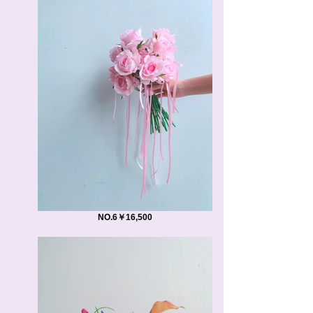
NO.6￥16,500