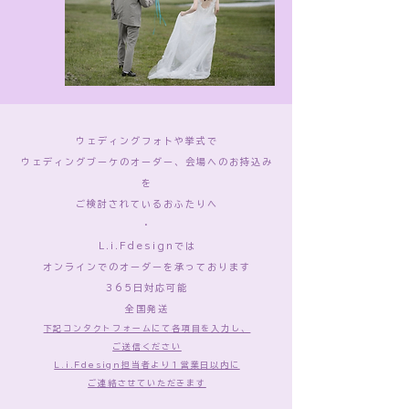
ウェディングフォトや挙式で
​ウェディングブーケのオーダー、会場へのお持込み
を
ご検討されているおふたりへ
・
L.i.Fdesignでは
オンラインでのオーダーを承っております
365日対応可能
全国発送
​下記コンタクトフォームにて各項目を入力し、
ご送信ください
L.i.Fdesign担当者より１営業日以内に
ご連絡させていただきます