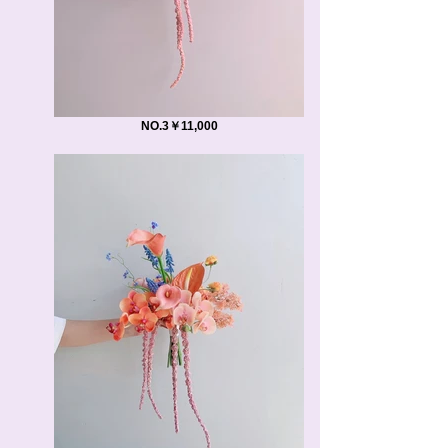
NO.3￥11,000