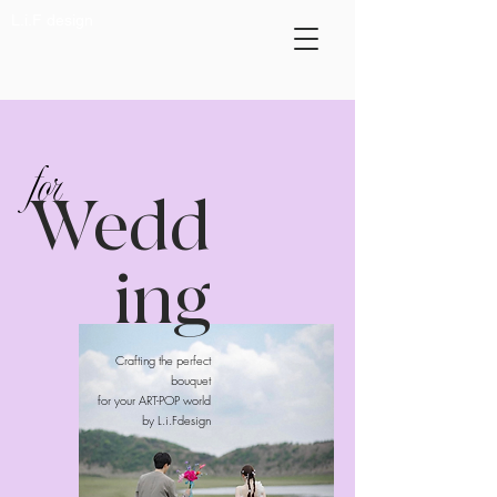
L.i.F design
for
​Wedd
ing
Crafting the perfect
bouquet
for your ART-POP world
by L.i.Fdesign