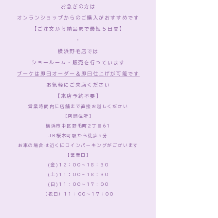
お急ぎの方は
オンランショップからのご購入がおすすめです
​【ご注文から納品まで最短５日間】
​・
横浜野毛店では
ショールーム・販売を行っています
ブーケは​即日オーダー＆即日仕上げが可能です
お気軽にご来店ください
【来店予約不要】
​営業時間内に店舗まで直接お越しください
​【店舗住所】
横浜市中区野毛町2丁目61
​JR桜木町駅から徒歩5分
​お車の場合は近くにコインパーキングがございます
【営業日】
(金)12：00～18：30
(土)11：00～18：30
(日)11：00～17：00
（祝日）11：00～17：00