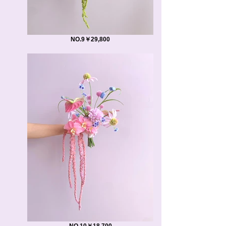
NO.9￥29,800
NO.10￥18,700