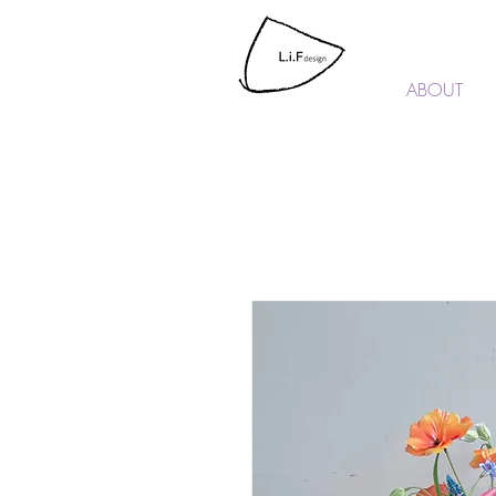
L.i.F design
ABOUT