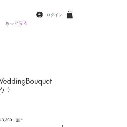
ログイン
もっと見る
ddingBouquet
ケ〉
價
格
,300・無
*