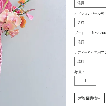
選擇
オプションパール有￥3
選擇
ブートニア有￥3,30
選擇
ボディー＆ヘア用フラ
選擇
數量
*
新增至購物車