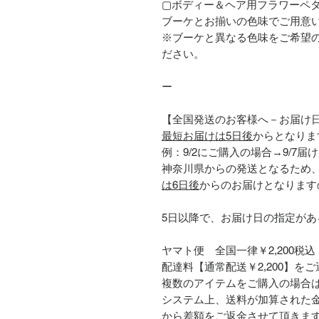
▢ボディー＆ヘア用フラワーペタル
ブーケとお揃いの色味でご用意
※ブーケと異なる色味をご希望
ださい。
ー
【全国発送のお客様へ－お届け
最短お届けは5日後
からとなりま
例：9/2にご購入の場合→9/7
神奈川県からの発送となるため
は6日後
からのお届けとなります
5日以降で、お届け日の指定が
ヤマト便 全国一律￥2,200税込
配達料【通常配送￥2,200】を
複数のアイテムをご購入の場合
システム上、送料が加算された
から差額をご返金させて頂きま