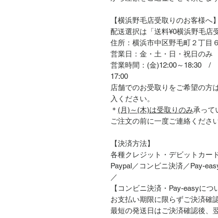
【横浜野毛店受取りのお客様へ
配送選択は「送料¥0横浜野毛店
住所：横浜市中区野毛町２丁目
営業日：金・土・日・祝日のみ
営業時間：(金)12:00～18:30 / (
17:00
店舗でのお受取りをご希望の方
入ください。
＊
(月)～(木)は受取りのみ
承って
ご注文の前に一度ご連絡くださ
【決済方法】
各種クレジット・デビットカー
Paypal／コンビニ決済／Pay-easy／
／
【コンビニ決済・Pay-easyにつ
お支払い期限に限らずご決済確
最短の発送日はご決済確認後、