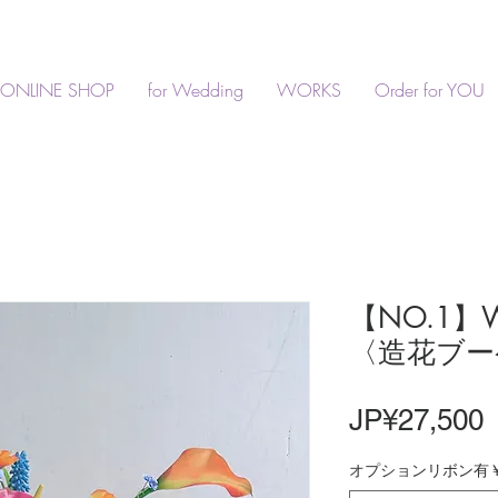
ONLINE SHOP
for Wedding
WORKS
Order for YOU
【NO.1】We
〈造花ブー
JP¥27,500
オプションリボン有￥3