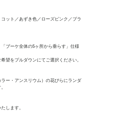
リコット／あずき色／ローズピンク／ブラ
、「ブーケ全体の5ヶ所から垂らす」仕様
ご希望をプルダウンにてご選択ください。
カラー・アンスリウム）の花びらにランダ
す。
いたします。