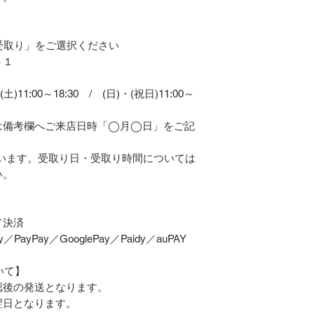
】
受取り」をご選択ください
６１
土)11:00～18:30 / (日)・(祝日)11:00～
は備考欄へご来店日時「◯月◯日」をご記
います。受取り日・受取り時間については
い。
ド決済
PayPay／GooglePay／Paidy／auPAY
いて】
認後の発送となります。
翌日となります。