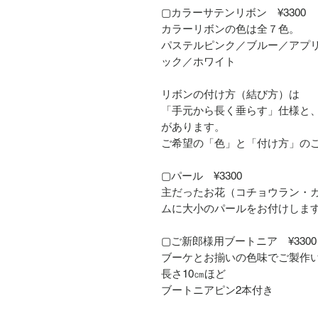
▢カラーサテンリボン ¥3300
カラーリボンの色は全７色。
パステルピンク／ブルー／アプ
ック／ホワイト
リボンの付け方（結び方）は
「手元から長く垂らす」仕様と
があります。
ご希望の「色」と「付け方」の
▢パール ¥3300
主だったお花（コチョウラン・
ムに大小のパールをお付けしま
▢ご新郎様用ブートニア ¥3300
ブーケとお揃いの色味でご製作
長さ10㎝ほど
ブートニアピン2本付き