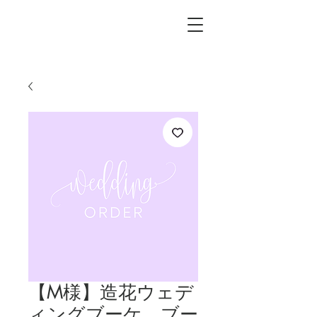
L.i.F design
【M様】造花ウェデ
ィングブーケ、ブー