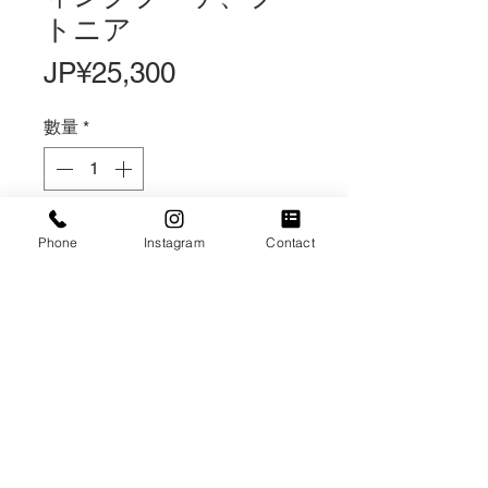
トニア
價
JP¥25,300
格
數量
*
無庫存
Phone
Instagram
Contact
在恢復供應時通知我
造花ウェディングブーケ￥22000
vivid color
ブートニア￥3300
計￥25300税込