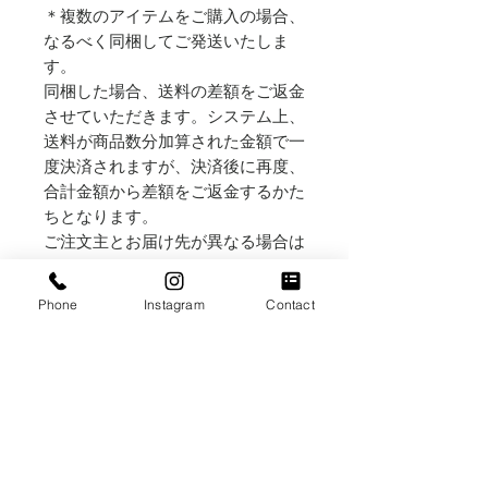
＊複数のアイテムをご購入の場合、
なるべく同梱してご発送いたしま
す。
同梱した場合、送料の差額をご返金
させていただきます。システム上、
送料が商品数分加算された金額で一
度決済されますが、決済後に再度、
合計金額から差額をご返金するかた
ちとなります。
ご注文主とお届け先が異なる場合は
お届け先の住所・お名前・電話番号
Phone
Instagram
Contact
を「備考欄」（カートページ内にあ
ります）へ記載してください
〇横浜野毛店受取りのお客様へ
受取り店舗住所：横浜市中区野毛町
２丁目６１