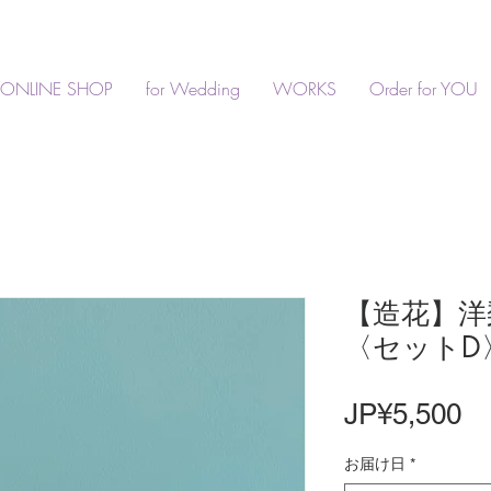
ONLINE SHOP
for Wedding
WORKS
Order for YOU
【造花】洋
〈セットD
價
JP¥5,500
格
お届け日
*