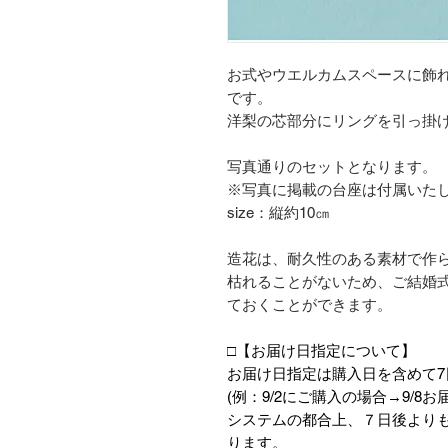
お式やウエルカムスペースに飾
です。
洋梨の芯部分にリングを引っ掛
写真通りのセットとなります。
※写真に掲載の台座は付属いた
size：縦約10㎝
造花は、耐久性のある素材で作
枯れることがないため、ご結婚式
ておくことができます。
□【お届け日指定について】
お届け日指定は購入日を含めて7
(例：9/2にご購入の場合→9/8
システムの都合上、７日後より
ります。