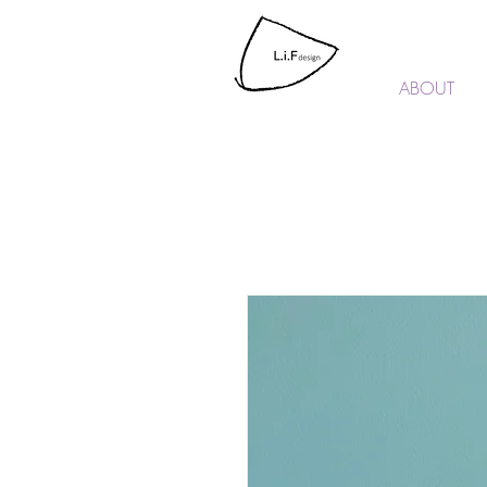
L.i.F design
ABOUT