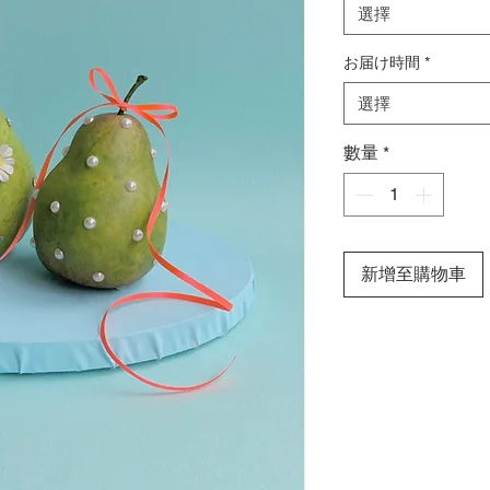
選擇
お届け時間
*
選擇
數量
*
新增至購物車