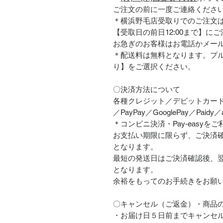
ご注文の前に一度ご連絡くださ
＊横浜野毛店受取りでのご注文
【受取日の前日12:00まで】に
お急ぎのお客様はお電話かメー
＊配送料は無料となります。プ
り】をご選択ください。
〇決済方法について
各種クレジット／デビットカード決済
／PayPay／GooglePay／Paidy
＊コンビニ決済・Pay-easyを
お支払い期限に限らず、ご決済
となります。
最短の発送日はご決済確認後、
となります。
余裕をもってのお手続きをお願
〇キャンセル（ご返金）・商品
・お届け日５日前までキャンセ