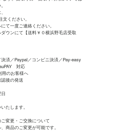
い。
は、
ご注文ください。
ルにて一度ご連絡ください。
ルダウンにて【送料￥０横浜野毛店受取
／Paypal／コンビニ決済／Pay-easy
／auPAY 対応
ご利用のお客様へ
確認後の発送
翌日
いいたします。
のご変更・ご交換について
ル、商品のご変更が可能です。