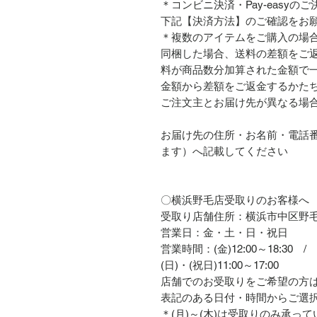
＊コンビニ決済・Pay-easy
下記【決済方法】のご確認をお
＊複数のアイテムをご購入の場
同梱した場合、送料の差額をご
料が商品数分加算された金額で
金額から差額をご返金するかた
ご注文主とお届け先が異なる場
お届け先の住所・お名前・電話
ます）へ記載してください
〇横浜野毛店受取りのお客様へ
受取り店舗住所：横浜市中区野
営業日：金・土・日・祝日
営業時間：(金)12:00～18:30 / 
(日)・(祝日)11:00～17:00
店舗でのお受取りをご希望の方
表記のある日付・時間からご選
＊
(月)～(木)は受取りのみ
承って