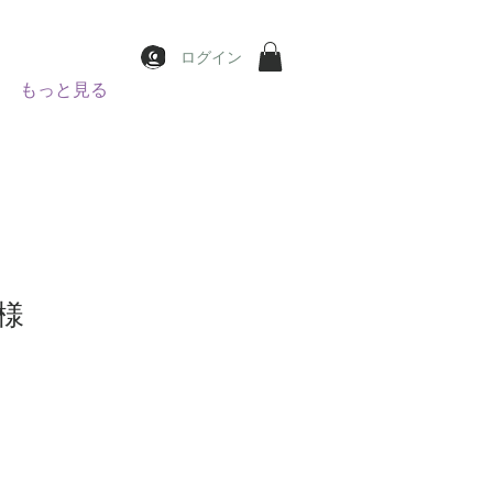
ログイン
もっと見る
r E様
價
格