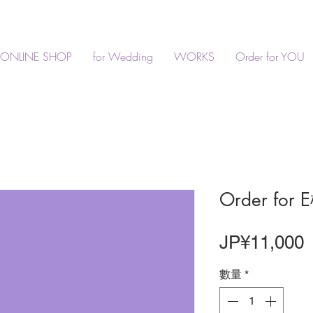
ONLINE SHOP
for Wedding
WORKS
Order for YOU
Order fo
JP¥11,000
數量
*