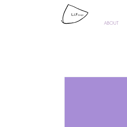
L.i.F design
ABOUT