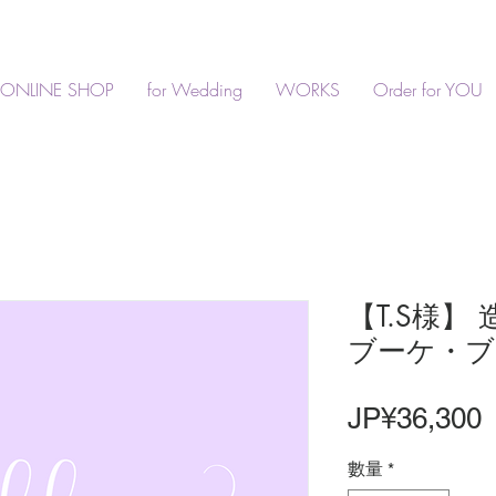
ONLINE SHOP
for Wedding
WORKS
Order for YOU
【T.S様】
ブーケ・ブ
JP¥36,300
數量
*