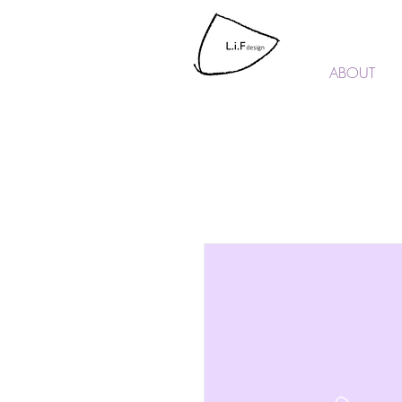
L.i.F design
ABOUT