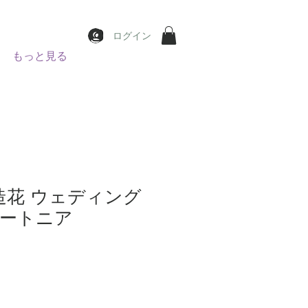
ログイン
もっと見る
 造花 ウェディング
ートニア
價
格