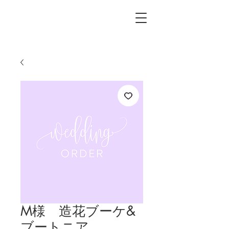
L.i.F design
M様 造花ブーケ&
ブートニア