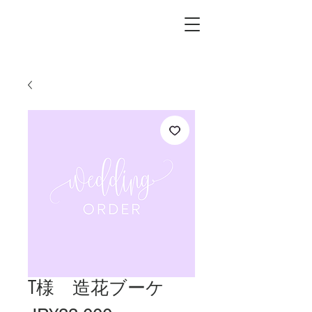
L.i.F design
T様 造花ブーケ