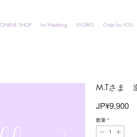
ONLINE SHOP
for Wedding
WORKS
Order for YOU
M.Tさま
價
JP¥9,900
格
數量
*