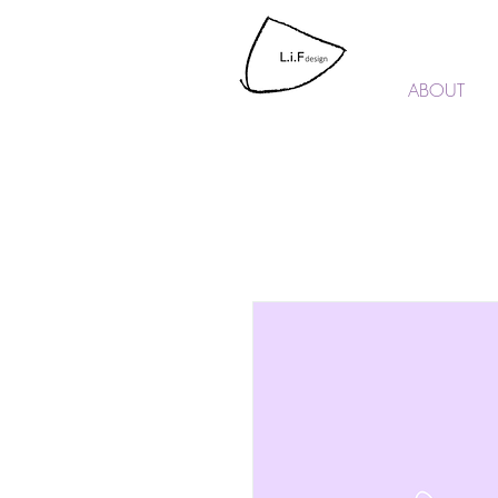
L.i.F design
ABOUT