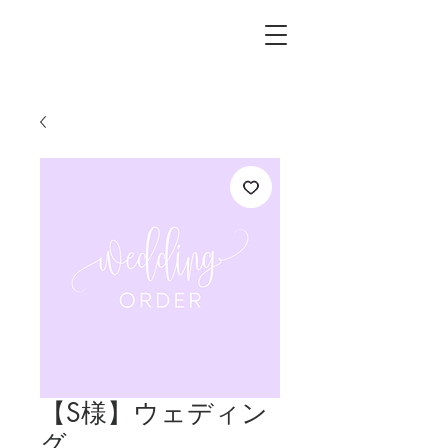
L.i.F design
【S様】ウェディン
グ