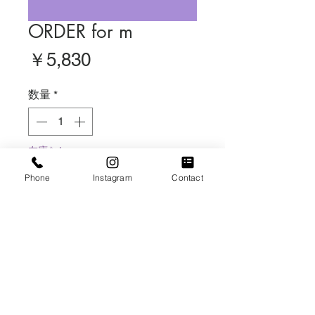
ORDER for m
価
￥5,830
格
数量
*
在庫なし
Phone
Instagram
Contact
再入荷通知をリクエスト
アートガーベラ×3
花束SS
全て同梱
通常配送120サイズ¥2200
にてお承りいたします