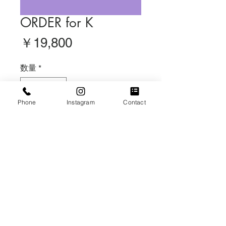
ORDER for K
価
￥19,800
格
数量
*
Phone
Instagram
Contact
在庫なし
再入荷通知をリクエスト
2,200花束×４/￥3,300花束×２/配送
料￥2,200×２箱