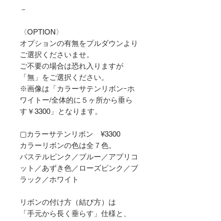
－
〈OPTION〉
オプションの有無をプルダウンより
ご選択くださいませ。
ご不要の場合は恐れ入りますが
「無」をご選択ください。
※画像は「カラーサテンリボンｰホ
ワイトー/全体的に５ヶ所から垂ら
す￥3300」となります。
▢カラーサテンリボン ¥3300
カラーリボンの色は全７色。
パステルピンク／ブルー／アプリコ
ット／あずき色／ローズピンク／ブ
ラック／ホワイト
リボンの付け方（結び方）は
「手元から長く垂らす」仕様と、