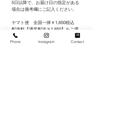
5日以降で、お届け日の指定がある
場合は備考欄にご記入ください。
ヤマト便 全国一律￥1,650税込
配達料【通常配送￥1,650】をご選
択下さいませ。
Phone
Instagram
Contact
複数のアイテムをご購入の場合は、
なるべく同梱してご発送いたしま
す。
システム上、送料が加算された金額
で一度決済されますが、送料合計金
額から差額をご返金させて頂きま
す。
【横浜野毛店受取りのお客様へ】
配送選択は「送料¥0横浜野毛店受
取り」をご選択ください
住所：横浜市中区野毛町２丁目６１
営業日：金・土・日・祝日のみ
営業時間：(金)12:00～18:30 /