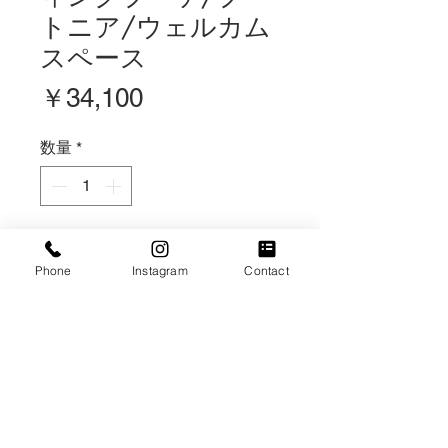
トニア/ウェルカム
スペース
価
￥34,100
格
数量
*
カートに追加する
Phone
Instagram
Contact
【造花】
・ウェディングブーケ （＊オプシ
ョンリボン）
・ご新郎さまブートニア
・ウェルカムスペース