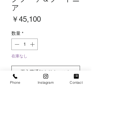
ア
価
￥45,100
格
数量
*
在庫なし
再入荷通知をリクエスト
Phone
Instagram
Contact
【造花】ウェディングブーケ
￥16,500
【造花】ご新郎様用ブートニア
￥3,300
【造花】カラードレス用ブーケ
￥22,000
＊オプションリボン￥3,300