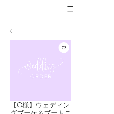
L.i.F design
【O様】ウェディン
グブーケ＆ブートニ