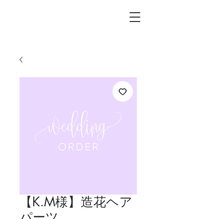
L.i.F design
【K.M様】造花ヘア
パーツ