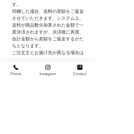
す。
同梱した場合、送料の差額をご返金
させていただきます。システム上、
送料が商品数分加算された金額で一
度決済されますが、決済後に再度、
合計金額から差額をご返金するかた
ちとなります。
ご注文主とお届け先が異なる場合は
お届け先の住所・お名前・電話番号
を「備考欄」（カートページ内にあ
Phone
Instagram
Contact
ります）へ記載してください
〇横浜野毛店受取りのお客様へ
受取り店舗住所：横浜市中区野毛町
２丁目６１
営業日：金・土・日・祝日
営業時間：(金)12:00～18:30 /