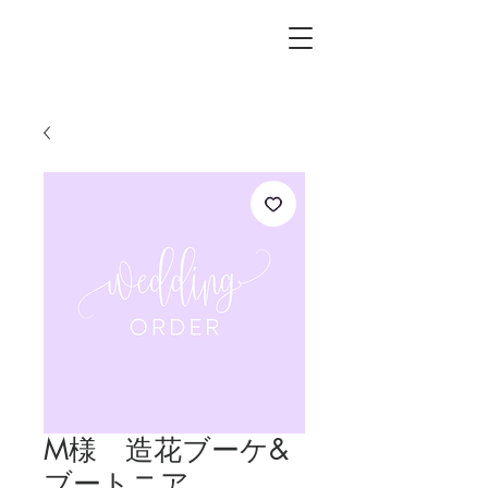
L.i.F design
M様 造花ブーケ&
ブートニア