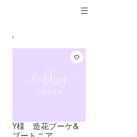
L.i.F design
Y様 造花ブーケ&
ブートニア