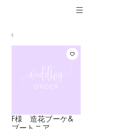
L.i.F design
F様 造花ブーケ&
ブートニア