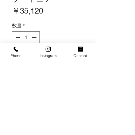
価
￥35,120
格
数量
*
在庫なし
Phone
Instagram
Contact
再入荷通知をリクエスト
2点目造花ブーケ¥31820
ブートニア¥3300
2/15.16POPUPご来店にて