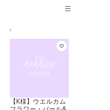
L.i.F design
【K様】ウエルカム
フラワー・パール&