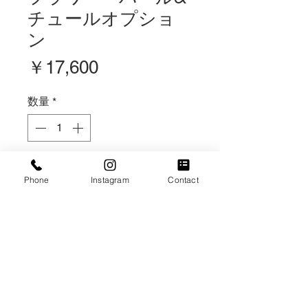
チュールオプショ
ン
価
￥17,600
格
数量
*
在庫なし
Phone
Instagram
Contact
再入荷通知をリクエスト
造花
・ウエルカムフラワー¥11000
・オプション：パール一式¥3300
・オプション：チュール+リボン一
式¥3300