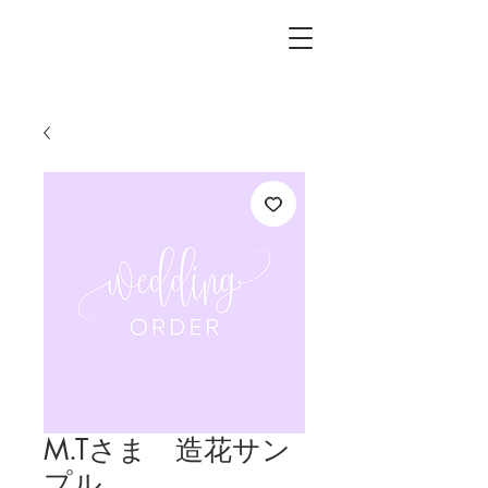
L.i.F design
M.Tさま 造花サン
プル