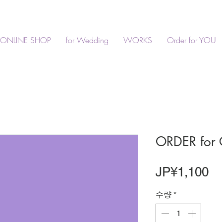
ONLINE SHOP
for Wedding
WORKS
Order for YOU
ORDER for
가
JP¥1,100
격
수량
*