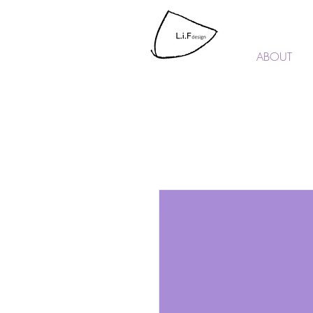
L.i.F design
ABOUT