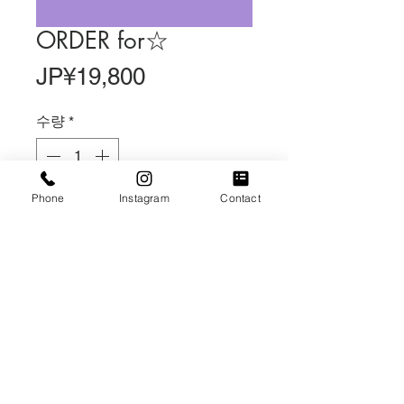
ORDER for☆
가
JP¥19,800
격
수량
*
품절
Phone
Instagram
Contact
재입고 알림
開院祝い生花アレンジメント
¥18000+税
5/5(日)お届け