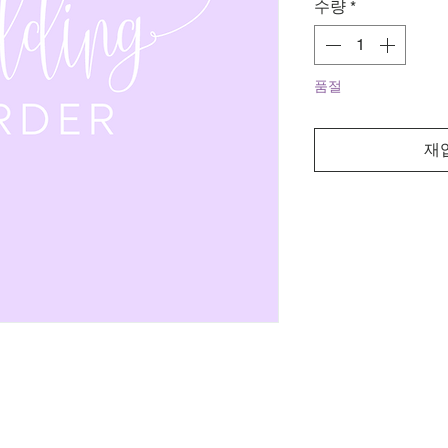
수량
*
품절
재