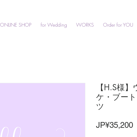
ONLINE SHOP
for Wedding
WORKS
Order for YOU
【H.S様
ケ・ブート
ツ
JP¥35,200