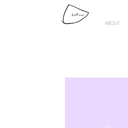
L.i.F design
ABOUT