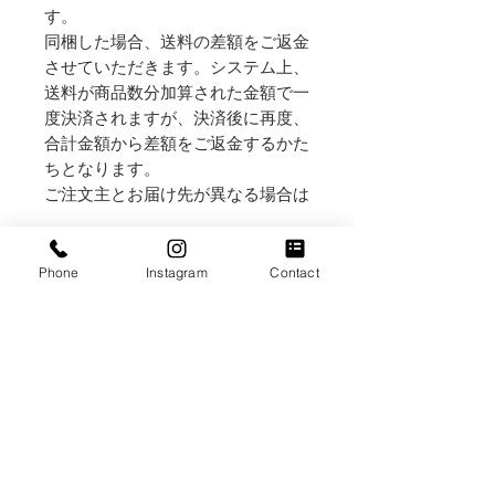
す。
同梱した場合、送料の差額をご返金
させていただきます。システム上、
送料が商品数分加算された金額で一
度決済されますが、決済後に再度、
合計金額から差額をご返金するかた
ちとなります。
ご注文主とお届け先が異なる場合は
お届け先の住所・お名前・電話番号
を「備考欄」（カートページ内にあ
Phone
Instagram
Contact
ります）へ記載してください
〇横浜野毛店受取りのお客様へ
受取り店舗住所：横浜市中区野毛町
２丁目６１
営業日：金・土・日・祝日
営業時間：(金)12:00～18:30 /