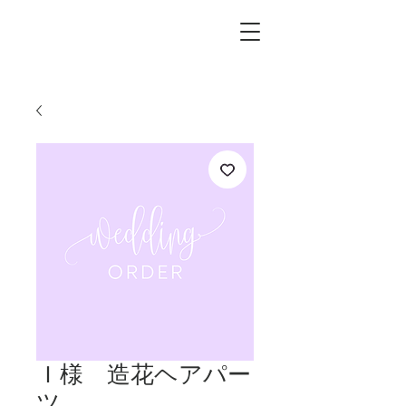
L.i.F design
Ｉ様 造花ヘアパー
ツ