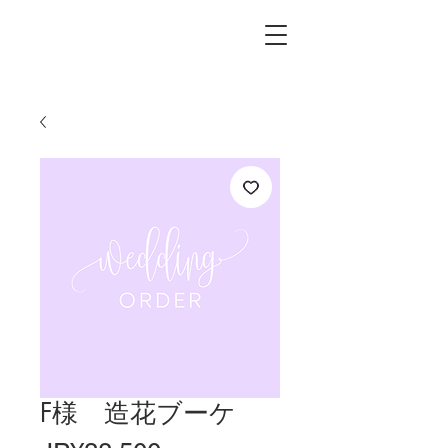
L.i.F design
F様 造花ブーケ