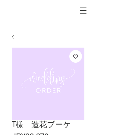
L.i.F design
T様 造花ブーケ