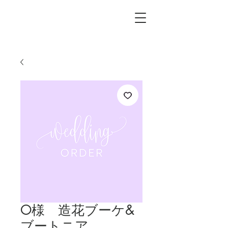
L.i.F design
O様 造花ブーケ&
ブートニア