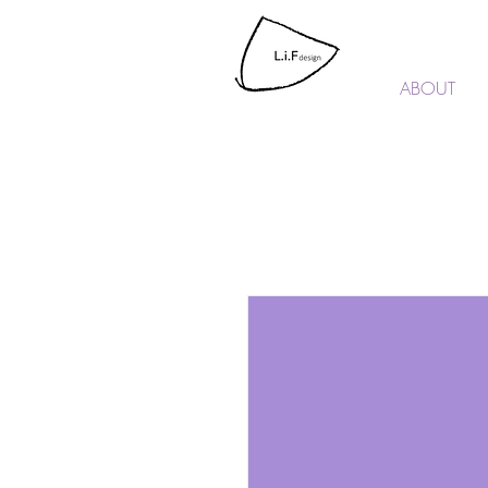
L.i.F design
ABOUT