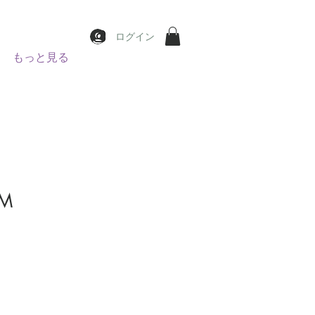
ログイン
もっと見る
 M
가
격