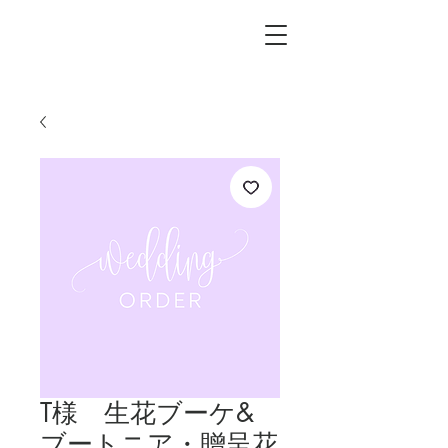
L.i.F design
T様 生花ブーケ&
ブートニア・贈呈花