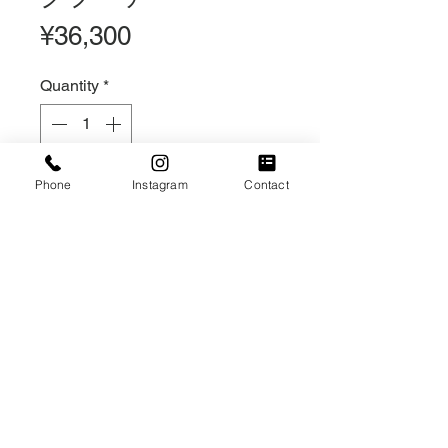
Price
¥36,300
Quantity
*
Out of Stock
Phone
Instagram
Contact
Notify When Available
造花
ウェディングブーケ￥33,000
オプションおリボン￥3,300