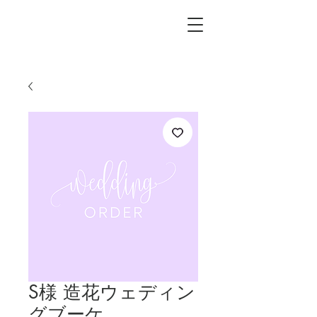
L.i.F design
S様 造花ウェディン
グブーケ