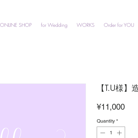
ONLINE SHOP
for Wedding
WORKS
Order for YOU
【T.U様
Pri
¥11,000
Quantity
*