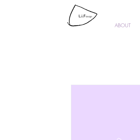
L.i.F design
ABOUT