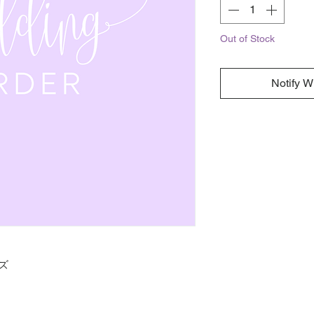
Out of Stock
Notify W
ズ