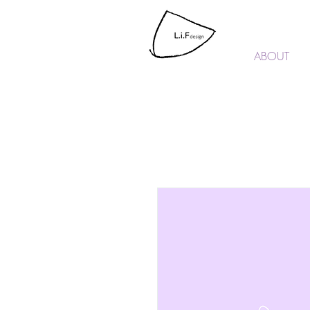
L.i.F design
ABOUT