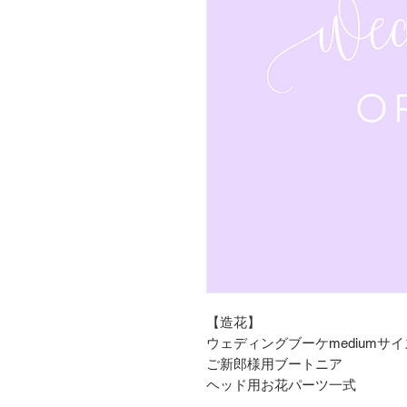
【造花】
ウェディングブーケmediumサイ
ご新郎様用ブートニア
ヘッド用お花パーツ一式