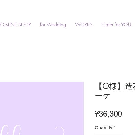
ONLINE SHOP
for Wedding
WORKS
Order for YOU
【O様】造
ーケ
Pri
¥36,300
Quantity
*