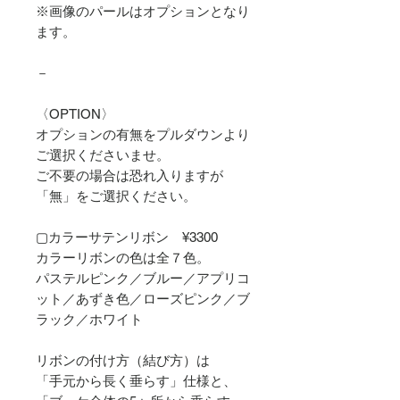
※画像のパールはオプションとなり
ます。
－
〈OPTION〉
オプションの有無をプルダウンより
ご選択くださいませ。
ご不要の場合は恐れ入りますが
「無」をご選択ください。
▢カラーサテンリボン ¥3300
カラーリボンの色は全７色。
パステルピンク／ブルー／アプリコ
ット／あずき色／ローズピンク／ブ
ラック／ホワイト
リボンの付け方（結び方）は
「手元から長く垂らす」仕様と、