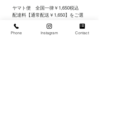
ヤマト便 全国一律￥1,650税込
配達料【通常配送￥1,650】をご選
択下さいませ。
複数のアイテムをご購入の場合は、
Phone
Instagram
Contact
なるべく同梱してご発送いたしま
す。
システム上、送料が加算された金額
で一度決済されますが、送料合計金
額から差額をご返金させて頂きま
す。
【横浜野毛店受取りのお客様へ】
配送選択は「送料¥0横浜野毛店受
取り」をご選択ください
住所：横浜市中区野毛町２丁目６１
営業日：金・土・日・祝日のみ
営業時間：(金)12:00～18:30 /
(土)11:00～18:30 / (日)・(祝
日)11:00～17:00