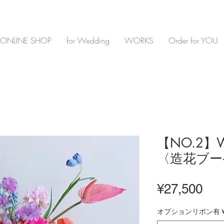
ONLINE SHOP
for Wedding
WORKS
Order for YOU
【NO.2】We
〈造花ブー
Pri
¥27,500
オプションリボン有￥3