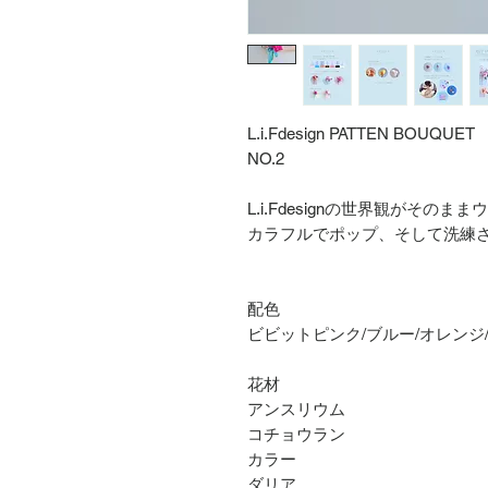
L.i.Fdesign PATTEN BOUQUET
NO.2
L.i.Fdesignの世界観がその
カラフルでポップ、そして洗練
配色
ビビットピンク/ブルー/オレンジ
花材
アンスリウム
コチョウラン
カラー
ダリア