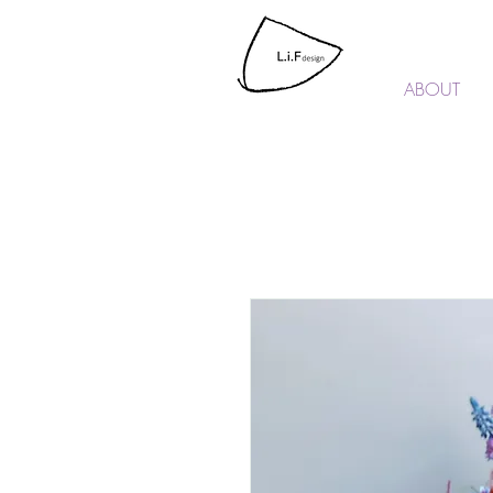
L.i.F design
ABOUT