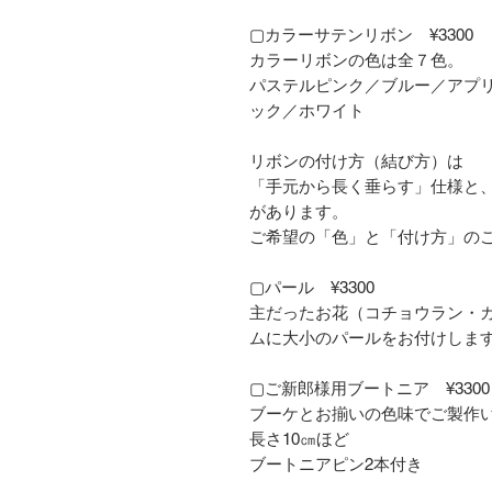
▢カラーサテンリボン ¥3300
カラーリボンの色は全７色。
パステルピンク／ブルー／アプ
ック／ホワイト
リボンの付け方（結び方）は
「手元から長く垂らす」仕様と
があります。
ご希望の「色」と「付け方」の
▢パール ¥3300
主だったお花（コチョウラン・
ムに大小のパールをお付けしま
▢ご新郎様用ブートニア ¥3300
ブーケとお揃いの色味でご製作
長さ10㎝ほど
ブートニアピン2本付き