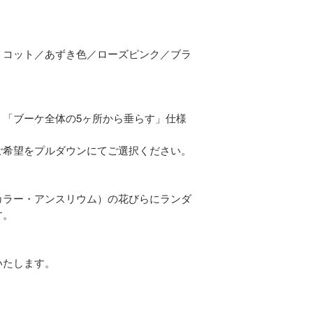
リコット／あずき色／ローズピンク／ブラ
、「ブーケ全体の5ヶ所から垂らす」仕様
ご希望をプルダウンにてご選択ください。
カラー・アンスリウム）の花びらにランダ
す。
いたします。