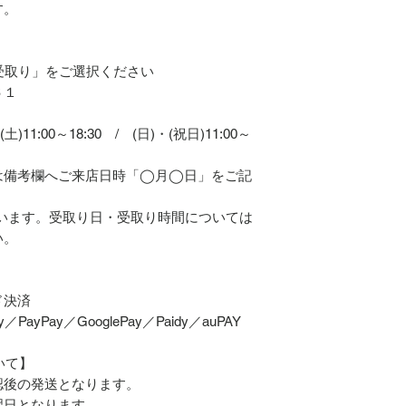
す。
】
受取り」をご選択ください
６１
土)11:00～18:30 / (日)・(祝日)11:00～
は備考欄へご来店日時「◯月◯日」をご記
います。受取り日・受取り時間については
い。
ド決済
PayPay／GooglePay／Paidy／auPAY
いて】
認後の発送となります。
翌日となります。