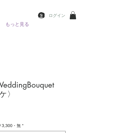
ログイン
もっと見る
ddingBouquet
ケ〉
ce
,300・無
*