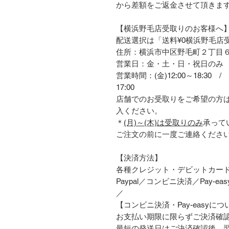
から差額をご返金させて頂きま
【横浜野毛店受取りのお客様へ
配送選択は「送料¥0横浜野毛店
住所：横浜市中区野毛町２丁目
営業日：金・土・日・祝日のみ
営業時間：(金)12:00～18:30 / (
17:00
店舗でのお受取りをご希望の方
入ください。
＊
(月)～(木)は受取りのみ
承って
ご注文の前に一度ご連絡くださ
【決済方法】
各種クレジット・デビットカー
Paypal／コンビニ決済／Pay-easy／
／
【コンビニ決済・Pay-easyにつ
お支払い期限に限らずご決済確
最短の発送日はご決済確認後、