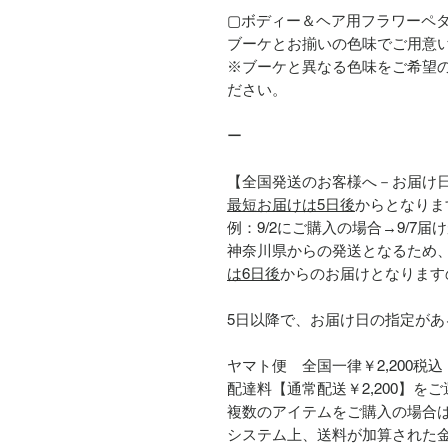
▢ボディー＆ヘア用フラワーペタル
ブーケとお揃いの色味でご用意
※ブーケと異なる色味をご希望
ださい。
ー
【全国発送のお客様へ－お届け
最短お届けは5日後
からとなりま
例：9/2にご購入の場合→9/7
神奈川県からの発送となるため
は6日後
からのお届けとなります
5日以降で、お届け日の指定が
ヤマト便 全国一律￥2,200税込
配達料【通常配送￥2,200】を
複数のアイテムをご購入の場合
システム上、送料が加算された