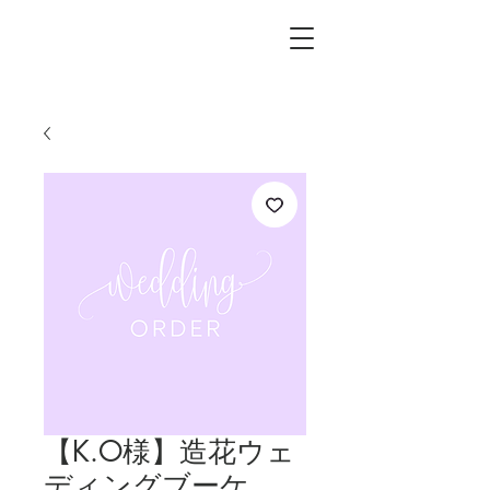
L.i.F design
【K.O様】造花ウェ
ディングブーケ