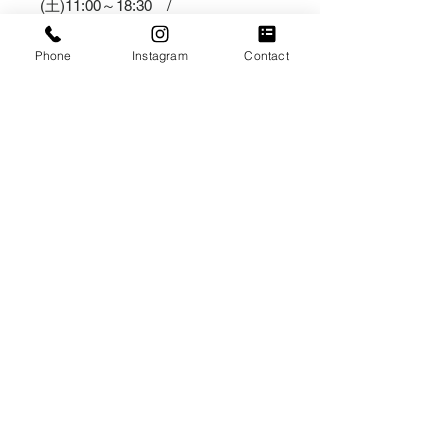
(土)11:00～18:30 /
(日)・(祝日)11:00～17:00
店舗でのお受取りをご希望の方はプ
Phone
Instagram
Contact
ルダウン内の【横浜野毛店受取り】
と表記のある日付・時間からご選択
ください。
＊
(月)～(木)は受取りのみ
承ってい
ます。受取り日・受取り時間につい
てはご注文の前に一度ご連絡くださ
い。
＊横浜野毛店受取りでのご注文は、
【受取日の前日12:00まで】にご注
文ください。
お急ぎのお客様はお電話かメールに
て一度ご連絡ください。
＊配送料は無料となります。プルダ
ウンにて【送料￥０横浜野毛店受取
り】をご選択ください。
〇決済方法について