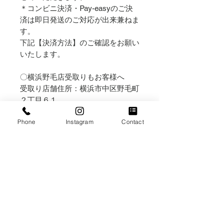
＊コンビニ決済・Pay-easyのご決
済は即日発送のご対応が出来兼ねま
す。
下記【決済方法】のご確認をお願い
いたします。
〇横浜野毛店受取りもお客様へ
受取り店舗住所：横浜市中区野毛町
２丁目６１
営業日：金・土・日・祝日
Phone
Instagram
Contact
営業時間：(金)12:00～18:30 /
(土)11:00～18:30 /
(日)・(祝日)11:00～17:00
店舗でのお受取りをご希望の方はプ
ルダウン内の【横浜野毛店受取り】
と表記のある日付・時間からご選択
ください。
＊
(月)～(木)は受取りのみ
承ってい
ます。受取り日・受取り時間につい